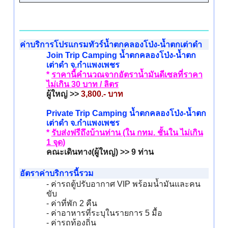
ค่าบริการโปรแกรมทัวร์น้ำตกคลองโป่ง-น้ำตกเต่าดำ
Join Trip Camping น้ำตกคลองโป่ง-น้ำตก
เต่าดำ จ.กำแพงเพชร
*
ราคานี้คำนวณจากอัตราน้ำมันดีเซลที่ราคา
ไม่เกิน 30 บาท / ลิตร
ผู้ใหญ่ >>
3,800.- บาท
Private Trip Camping น้ำตกคลองโป่ง-น้ำตก
เต่าดำ จ.กำแพงเพชร
*
รับส่งฟรีถึงบ้านท่าน (ใน กทม. ชั้นใน ไม่เกิน
1 จุด)
คณะเดินทาง(ผู้ใหญ่) >> 9 ท่าน
อัตราค่าบริการนี้รวม
- ค่ารถตู้ปรับอากาศ VIP พร้อมน้ำมันและคน
ขับ
- ค่าที่พัก 2 คืน
- ค่าอาหารที่ระบุในรายการ 5 มื้อ
- ค่ารถท้องถิ่น