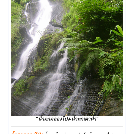
"น้ำตกคลองโป่ง-น้ำตกเต่าดำ"