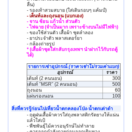
ลื่น)
- รองเท้าสวมสบาย (ใส่เดินรอบๆ แค้มป์)
- เต็นท์และถุงนอน (แบกเอง)
- จาน ช้อน แก้วน้ำ ส่วนตัว
- ไฟฉาย (จำเป็นมาก เพราะข้างบนไม่มีไฟฟ้า)
- ของใช้ส่วนตัว เสื้อผ้า ชุดลำลอง
- ยาประจำตัว พลาสเตอร์ยา
- กล้องถ่ายรูป
* (เสื้อผ้าชุดใส่กลับกรุงเทพฯ นำฝากไว้กับรถตู้
ได้)
รายการเช่าอุปกรณ์
(ราคาเช่าไม่รวมค่าแบก)
อุปกรณ์
ราคา
เต้นท์ (2 คนนอน)
300
เต้นท์ "MSR" (2 คนนอน)
500
ถุงนอน
60
แผ่นรองนอน
100
สิ่งที่ควรรู้ก่อนไปเที่ยวน้ำตกคลองโป่ง-น้ำตกเต่าดำ
- ฤดูฝนเสื้อผ้าควรใส่ถุงพลาสติกรัดยางให้แน่น
แล้วใส่เป้
- พืชพันธุ์ไม้ควรอนุรักษ์ไม่ทำลาย
- ควรออกกำลังกายก่อนออกเดินทาง