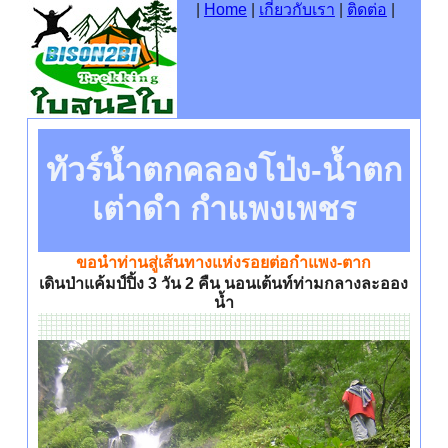
|
Home
|
เกี่ยวกับเรา
|
ติดต่อ
|
ทัวร์น้ำตกคลองโป่ง-น้ำตก
เต่าดำ กำแพงเพชร
ขอนำท่านสู่เส้นทางแห่งรอยต่อกำแพง-ตาก
เดินป่าแค้มป์ปิ้ง 3 วัน 2 คืน นอนเต้นท์ท่ามกลางละออง
น้ำ