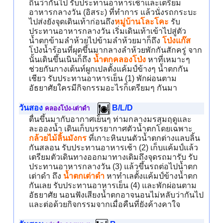
ถิ่นว่ากันไป รับประทานอาหารเช้าและเตรียม
อาหารกลางวัน (อิสระ) ที่ทำการ แล้วนั่งรถกระบะ
ไปส่งยังจุดเดินเท้าก่อนถึง
หมู่บ้านโละโคะ
รับ
ประทานอาหารกลางวัน เริ่มเดินเท้าเข้าไปสู่ตัว
น้ำตกข้ามลำห้วยไปข้ามลำห้วยมาก็ถึง
โป่งแก๊ส
โป่งน้ำร้อนที่ผุดขึ้นมากลางลำห้วยพักกันสักครู่ จาก
นั้นเดินขึ้นเนินก็ถึง
น้ำตกคลองโป่ง
หาที่เหมาะๆ
ช่วยกันกางเต้นท์ผูกเปลตั้งแค้มป์ข้างๆ น้ำตกกัน
เชียว รับประทานอาหารเย็น (1) พักผ่อนตาม
อัธยาศัยใครมีกิจกรรมอะไรก็เตรียมๆ กันมา
วันสอง
B/L/D
คลองโป่ง-เต่าดำ
ตื่นขึ้นมากับอากาศเย็นๆ ท่ามกลางมรสุมฤดูและ
ละอองน้ำ เดินเก็บบรรยากาศตัวน้ำตกโดยเฉพาะ
กล้วยไม้ลิ้นมังกร
ที่เกาะหินบนตัวน้ำตกต่างแลบลิ้น
กันสลอน รับประทานอาหารเช้า (2) เก็บแค้มป์แล้ว
เตรียมตัวเดินทางออกมาทางเดิมถึงจุดรถมารับ รับ
ประทานอาหารกลางวัน (3) แล้วขึ้นรถต่อไปน้ำตก
เต่าดำ ถึง
น้ำตกเต่าดำ
หาทำเลตั้งแค้มป์ข้างน้ำตก
กันเลย รับประทานอาหารเย็น (4) และพักผ่อนตาม
อัธยาศัย นอนฟังเสียงน้ำตกอาจนอนไม่หลับว่ากันไป
และต่อด้วยกิจกรรมจากเมื่อคืนที่ยังค้างคาใจ