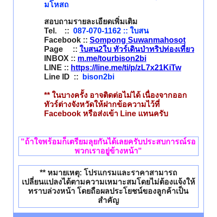
มโหสถ
สอบถามรายละเอียดเพิ่มเติม
Tel. ::
087-070-1162 :: ใบสน
Facebook ::
Sompong Suwanmahosot
Page ::
ใบสน2ใบ ทัวร์เดินป่าทริปท่องเที่ยว
INBOX ::
m.me/tourbison2bi
LINE ::
https://line.me/ti/p/zL7x21KiTw
Line ID ::
bison2bi
** ในบางครั้ง อาจติดต่อไม่ได้ เนื่องจากออก
ทัวร์ต่างจังหวัดให้ฝากข้อความไว้ที่
Facebook หรือส่งเข้า Line แทนครับ
"ถ้าใจพร้อมก็เตรียมลุยกันได้เลยครับประสบการณ์รอ
พวกเราอยู่ข้างหน้า"
** หมายเหตุ: โปรแกรมและราคาสามารถ
เปลี่ยนแปลงได้ตามความเหมาะสมโดยไม่ต้องแจ้งให้
ทราบล่วงหน้า โดยถือผลประโยชน์ของลูกค้าเป็น
สำคัญ