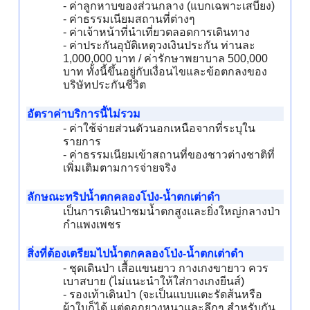
- ค่าลูกหาบของส่วนกลาง (แบกเฉพาะเสบียง)
- ค่าธรรมเนียมสถานที่ต่างๆ
- ค่าเจ้าหน้าที่นำเที่ยวตลอดการเดินทาง
- ค่าประกันอุบัติเหตุวงเงินประกัน ท่านละ
1,000,000 บาท / ค่ารักษาพยาบาล 500,000
บาท ทั้งนี้ขึ้นอยู่กับเงื่อนไขและข้อตกลงของ
บริษัทประกันชีวิต
อัตราค่าบริการนี้ไม่รวม
- ค่าใช้จ่ายส่วนตัวนอกเหนือจากที่ระบุใน
รายการ
- ค่าธรรมเนียมเข้าสถานที่ของชาวต่างชาติที่
เพิ่มเติมตามการจ่ายจริง
ลักษณะทริปน้ำตกคลองโป่ง-น้ำตกเต่าดำ
เป็นการเดินป่าชมน้ำตกสูงและยิ่งใหญ่กลางป่า
กำแพงเพชร
สิ่งที่ต้องเตรียมไปน้ำตกคลองโป่ง-น้ำตกเต่าดำ
- ชุดเดินป่า เสื้อแขนยาว กางเกงขายาว ควร
เบาสบาย (ไม่แนะนำให้ใส่กางเกงยีนส์)
- รองเท้าเดินป่า (จะเป็นแบบแตะรัดส้นหรือ
ผ้าใบก็ได้ แต่ดอกยางหนาและลึกๆ สำหรับกัน