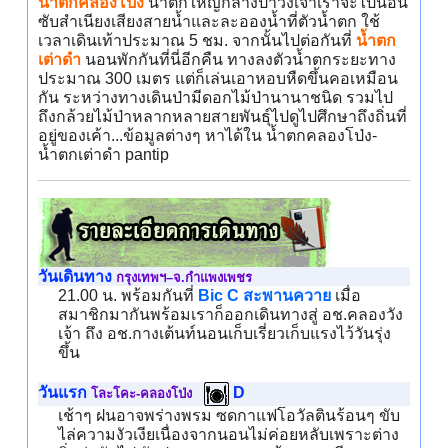
น้ำตกคลองโป่ง
น้ำตกใหญ่กลางป่าวังเจ้าเราจะไปนอน
ซับสำเนียงเสียงสายน้ำและละอองน้ำที่ตัวน้ำตก ใช้
เวลาเดินเท้าประมาณ 5 ชม. จากนั้นไปต่อกันที่
น้ำตก
เต่าดำ
นอนพักกันที่นี่อีกคืน ทางลงตัวน้ำตกระยะทาง
ประมาณ 300 เมตร แต่ก็เล่นเอาหอบหืดขึ้นคอเหมือน
กัน ระหว่างทางเดินป่ามีดอกไม้ป่านานาชนิด รวมไป
ถึงกล้วยไม้ป่าหลากหลายสายพันธุ์ไปดูไปศึกษาถึงถิ่นที่
อยู่ของเค้า...ข้อมูลต่างๆ หาได้ใน น้ำตกคลองโป่ง-
น้ำตกเต่าดำ pantip
วันเดินทาง
กรุงเทพฯ–จ.กำแพงเพชร
21.00 น. พร้อมกันที่
Bic C สะพานควาย
เมื่อ
สมาชิกมากันพร้อมเราก็ออกเดินทางสู่ อช.คลองวัง
เจ้า ถึง อช.กางเต้นท์นอนเก็บเรี่ยวเก็บแรงไว้วันรุ่ง
ขึ้น
วันแรก
D
โละโคะ-คลองโป่ง
เช้าๆ ฝนอาจพร่างพรม ซดกาแฟโอวัลตินร้อนๆ ขับ
ไล่ความงัวเงียเนื่องจากนอนไม่ค่อยหลับเพราะต่าง