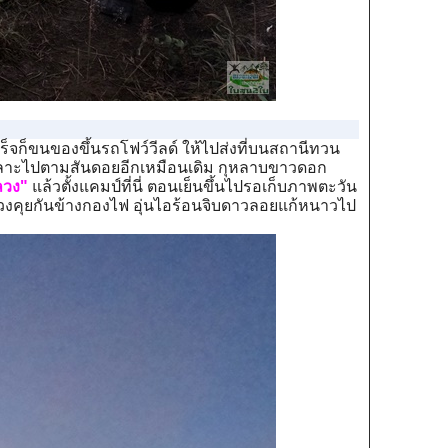
เสร็จก็ขนของขึ้นรถโฟว์วีลด์ ให้ไปส่งที่บนสถานีทวน
เลาะไปตามสันดอยอีกเหมือนเดิม กุหลาบขาวดอก
ลวง"
แล้วตั้งแคมป์ที่นี่ ตอนเย็นขึ้นไปรอเก็บภาพตะวัน
มวงคุยกันข้างกองไฟ อุ่นไอร้อนจิบดาวลอยแก้หนาวไป