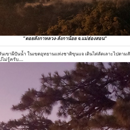
"ดอยลังกาหลวง-ลังกาน้อย จ.แม่ฮ่องสอน"
นเขาผีปันน้ำ ในเขตอุทยานแห่งชาติขุนแจ เดินไต่ลัดเลาะไปตามสั
่รู้ครับ....