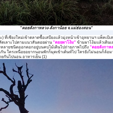
"ดอยลังกาหลวง-ลังกาน้อย จ.แม่ฮ่องสอน"
ะ) ที่เชียงใหม่เข้าตลาดซื้อเสบียงแล้วมุ่งหน้าเข้าอุทยานฯ แพ็คเป้
ดินลัดเลาะไปตามแนวสันดอยผ่าน
"ดอยผาโง้ม"
ข้ามผาโง้มแล้วเดิน
เอื้องหลายชนิดออกดอกอยู่บนคบไม้เดินไปถ่ายภาพไปถึง
"ดอยลังกาห
กัน ใครเหนื่อยอยากนอนพักก็มุดเข้าเต้นท์ไป ใครยังไม่นอนก็ล้อ
้ายกันไปนอน อาหารเย็น (1)