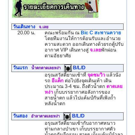
วันเดินทาง
จ.เลย
20.00 น.
คณะพร้อมกัน ณ
Bic C สะพานควาย
โดยทีมงานให้การต้อนรับและอำนวย
ความสะดวก ออกเดินทางด้วยรถตู้ปรับ
อากาศ VIP เดินทางสู่
จ.เลย
พักผ่อน
ตามอัธยาศัย
วันแรก
B/L/D
น้ำตกตาดเลยหง่า
อรุณสวัสดิ์ยามเช้าที่
จุดชมวิว
แล้วนั่ง
รถ
อีแต็ก
ต่อไปยังจุดเดินเท้า เดิน
ประมาณ 3-4 ชม. ถึงตัวน้ำตก
ตาดเลย
หง่า
เก็บบรรยากาศอลังการของ
สายน้ำตก แล้วไปแค้มป์กันที่เพิงถ้ำ
หลังน้ำตก
วันสอง
B/L/D
อำลาตาดเลยหง่า
อรุณสวัสดิ์ยามเช้ากับอากาศหนาว
ท่ามกลางป่าเขา เก็บบรรยากาศตัว
น้ำตกกันอีกรอบ สายๆ เก็บแค้มป์อำลา