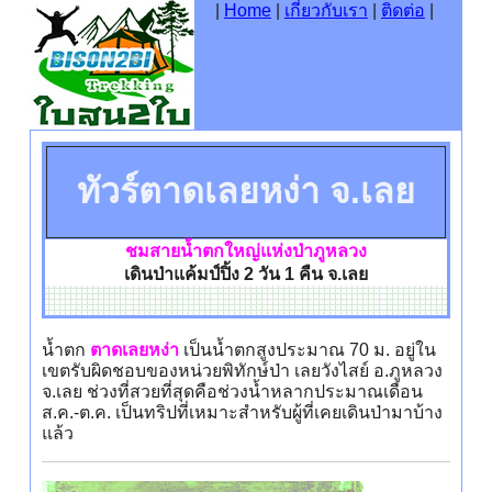
|
Home
|
เกี่ยวกับเรา
|
ติดต่อ
|
ทัวร์ตาดเลยหง่า จ.เลย
ชมสายน้ำตกใหญ่แห่งป่าภูหลวง
เดินป่าแค้มป์ปิ้ง 2 วัน 1 คืน จ.เลย
น้ำตก
ตาดเลยหง่า
เป็นน้ำตกสูงประมาณ 70 ม. อยู่ใน
เขตรับผิดชอบของหน่วยพิทักษ์ป่า เลยวังไสย์ อ.ภูหลวง
จ.เลย ช่วงที่สวยที่สุดคือช่วงน้ำหลากประมาณเดือน
ส.ค.-ต.ค. เป็นทริปที่เหมาะสำหรับผู้ที่เคยเดินป่ามาบ้าง
แล้ว