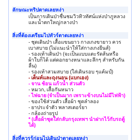
ลักษณะทริปตาดเลยหง่า
เป็นการเดินป่าชื่นชมวิวทิวทัศน์แห่งป่าภูหลวง
และน้ำตกใหญ่กลางป่า
สิ่งที่ต้องเตรียมไปทัวร์ตาดเลยหง่า
- ชุดเดินป่า เสื้อแขนยาว กางเกงขายาว ควร
เบาสบาย (ไม่แนะนำให้ใส่กางเกงยีนส์)
- รองเท้าเดินป่า (จะเป็นแบบแตะรัดส้นหรือ
ผ้าใบก็ได้ แต่ดอกยางหนาและลึกๆ สำหรับกัน
ลื่น)
- รองเท้าสวมสบาย (ใส่เดินรอบ ๆแค้มป์)
- เต็นท์และถุงนอน (แบกเอง)
- จาน ช้อน แก้วน้ำ ส่วนตัว
- หมวก, เสื้อกันหนาว
- ไฟฉาย (จำเป็นมาก เพราะข้างบนไม่มีไฟฟ้า)
- ของใช้ส่วนตัว เสื้อผ้า ชุดลำลอง
- ยาประจำตัว พลาสเตอร์ยา
- กล้องถ่ายรูป
* (เสื้อผ้าชุดใส่กลับกรุงเทพฯ นำฝากไว้กับรถตู้
ได้)
สิ่งที่ควรรู้ก่อนไปเดินป่าตาดเลยหง่า