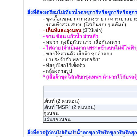
สิ่งที่ต้องเตรียมไปเที่ยวน้ำตกซุการีหรือซูการีหรือสุกา
- ชุดเสื้อแขนยาว กางเกงขายาว ควรเบาสบาย 
- รองเท้าสวมสบาย (ใส่เดินรอบๆ แค้มป์)
- เต็นท์และถุงนอน
(มีให้เช่า)
- จาน ช้อน แก้วน้ำ ส่วนตัว
- หมวก, ถุงมือกันหนาว, เสื้อกันหนาว
- ไฟฉาย (จำเป็นมาก เพราะข้างบนไม่มีไฟฟ้า
- ของใช้ส่วนตัว เสื้อผ้า ชุดลำลอง
- ยาประจำตัว พลาสเตอร์ยา
- ทิสชู่เปียกไว้เช็ดตัว
- กล้องถ่ายรูป
* (เสื้อผ้าชุดใส่กลับกรุงเทพฯ นำฝากไว้กับรถตู้
เต้นท์ (2 คนนอน)
เต้นท์ "MSR" (2 คนนอน)
ถุงนอน
แผ่นรองนอน
สิ่งที่ควรรู้ก่อนไปเดินป่าน้ำตกซุการีหรือซูการีหรือสุก