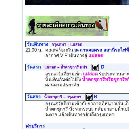
วันเดินทาง
กรุงเทพฯ – แม่สอด
21.00 น.
คณะพร้อมกัน
ณ ลานจอดรถ สถานีรถไฟฟ้
อากาศ VIP เดินทางสู่
แม่สอด
วันแรก
D
แม่สอด – น้ำตกซุการี พม่า
อรุณสวัสดิ์ยามเช้า
แม่สอด
รับประทานอาหา
นั้นเดินกันต่อไปยัง
น้ำตกซุการีหรือซูการีหร
ผ่อนตามอัธยาศัย
วันสอง
B
น้ำตกซุการี – กรุงเทพฯ
อรุณสวัสดิ์ยามเช้ากับอากาศที่หนาวเย็น
น้ำตกซุการี นั่งรถกระบะ กลับมาอาบน้ำเป
จ.ตาก แล้วเดินทางกลับถึงกรุงเทพฯ
ค่าบริการ