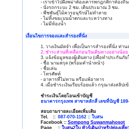
- เราเข้าไปฝั่งพม่าต้องเคารพกฎกติกาท้องถิ่น
- นั่งรถกระบะ 2 ชม. เดินประมาณ 3 ชม.
- พืชพันธุ์ไม้ควรอนุรักษ์ไม่ทำลาย
- ไม่ทิ้งขยะบนน้ำตกและระหว่างทาง
- ไม่มีห้องน้ำ
เงื่อนไขการจองและสำรองที่นั่ง
1. วางเงินมัดจำ เพื่อเป็นการสำรองที่นั่ง ท่
2. ชำระส่วนที่เหลือก่อนวันเดินทางอย่างน้อย
3. แจ้งข้อมูลของผู้เดินทาง (เพื่อทำประกันภ
- ชื่อ นามสกุล (พร้อมคำนำหน้า)
- ชื่อเล่น
- โทรศัพท์
- อาหารที่ไม่ทาน หรือแพ้อาหาร
4. เมื่อชำระเงินเรียบร้อยแล้ว กรุณาส่งสลิป
ชำระเงินโดยโอนเข้าบัญชี
ธนาคารกรุงเทพ สาขาหลักสี่ เลขที่บัญชี 1
สอบถามรายละเอียดเพิ่มเติม
Tel. ::
087-070-1162 :: ใบสน
Facebook ::
Sompong Suwanmahosot
Page ::
ใบสน2ใบ ทัวร์เดินป่าทริปท่องเที่ย