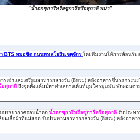
"น้ำตกซุการีหรือซูการีหรือสุกาลิ พม่า"
า BTS หมอชิต ถนนพหลโยธิน จตุจักร
โดยทีมงานให้การต้อนรับ
รเช้าและเตรียมอาหารกลางวัน (อิสระ) หลังอาหารขึ้นรถกระบะไป
ือสุกาลิ
ถึงจุดตั้งแค้มป์หาทำเลกางเต้นท์มุมใครมุมมัน พักผ่อนต
 เก็บบรรยากาศรอบน้ำตก
น้ำตกซุการีหรือซูการีหรือสุกาลิ
รับประทาน
ลี่ยนเสื้อผ้าที่แม่สอด รับประทานอาหารกลางวัน (อิสระ) หลังอ